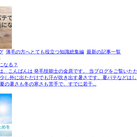
グ
薄毛の方へとても役立つ知識総集編
最新の記事一覧
日
になる？
は、こんばんは 発毛技能士の金原です。 当ブログをご覧いた
 少し外に出ただけでも汗が吹き出す暑さです。夏バテなどは
夏の暑さも冬の寒さも苦手で、すでに若干...