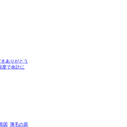
だきありがとう
湿度で余計に
原因
薄毛の原