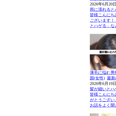
2026年6月20
雨に濡れると
皆様こんにち
ございます！
とハゲる」なん
薄毛に悩む男
因(女性)
最新
2026年6月19
髪が細いとハ
皆様こんにち
がとうござい
お話をよく聞き