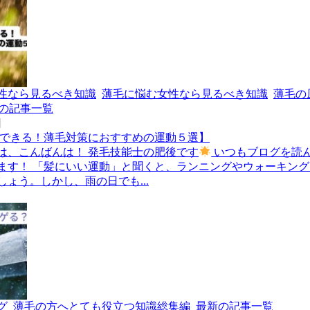
性なら見るべき知識
薄毛に悩む女性なら見るべき知識
薄毛の
の記事一覧
日
もできる！薄毛対策におすすめの運動５選】
は、こんばんは！ 発毛技能士の肥後です
いつもブログを読
ます！ 「髪にいい運動」と聞くと、ランニングやウォーキン
ょう。しかし、雨の日でも...
グ
薄毛の方へとても役立つ知識総集編
最新の記事一覧