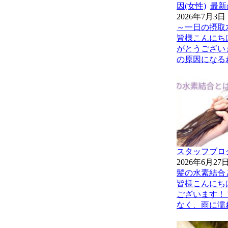
因(女性)
最新
2026年7月3日
～一日の摂取
皆様こんにち
がとうござい
の原因になるわ
スタッフブロ
2026年6月27
髪の水素結合
皆様こんにち
ございます！
なく、雨に濡