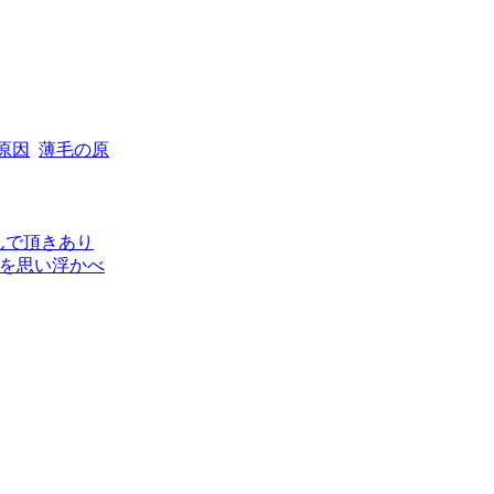
原因
薄毛の原
んで頂きあり
グを思い浮かべ