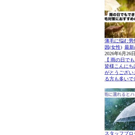
薄毛に悩む男
因(女性)
最新
2026年6月26
【 雨の日で
皆様こんにち
がとうござい
る方も多いでし
スタッフブロ