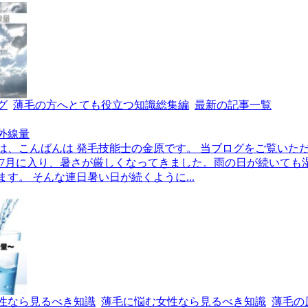
グ
薄毛の方へとても役立つ知識総集編
最新の記事一覧
外線量
は、こんばんは 発毛技能士の金原です。 当ブログをご覧いた
 7月に入り、暑さが厳しくなってきました。雨の日が続いても
す。 そんな連日暑い日が続くように...
性なら見るべき知識
薄毛に悩む女性なら見るべき知識
薄毛の