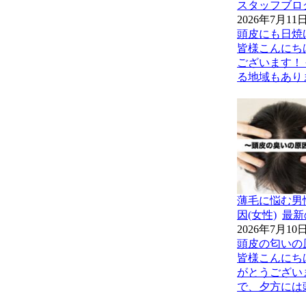
スタッフブロ
2026年7月11
頭皮にも日焼
皆様こんにち
ございます！
る地域もあり
薄毛に悩む男
因(女性)
最新
2026年7月10
頭皮の匂いの
皆様こんにち
がとうござい
で、夕方には頭