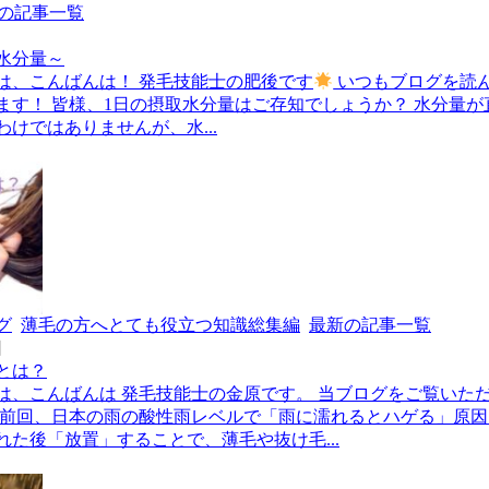
の記事一覧
水分量～
は、こんばんは！ 発毛技能士の肥後です
いつもブログを読
ます！ 皆様、1日の摂取水分量はご存知でしょうか？ 水分量が
けではありませんが、水...
グ
薄毛の方へとても役立つ知識総集編
最新の記事一覧
日
とは？
は、こんばんは 発毛技能士の金原です。 当ブログをご覧いた
 前回、日本の雨の酸性雨レベルで「雨に濡れるとハゲる」原
れた後「放置」することで、薄毛や抜け毛...