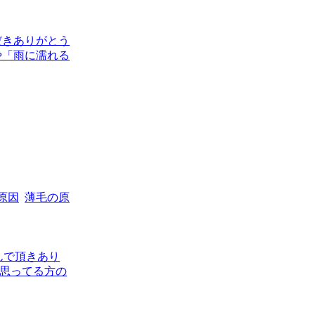
だきありがとう
や「雨に濡れる
原因
薄毛の原
んで頂きあり
に思ってる方の