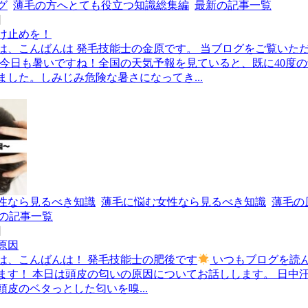
グ
薄毛の方へとても役立つ知識総集編
最新の記事一覧
日
け止めを！
は、こんばんは 発毛技能士の金原です。 当ブログをご覧いた
 今日も暑いですね！全国の天気予報を見ていると、既に40度
ました。しみじみ危険な暑さになってき...
性なら見るべき知識
薄毛に悩む女性なら見るべき知識
薄毛の
の記事一覧
日
原因
は、こんばんは！ 発毛技能士の肥後です
いつもブログを読
ます！ 本日は頭皮の匂いの原因についてお話しします。 日中
皮のベタっとした匂いを嗅...