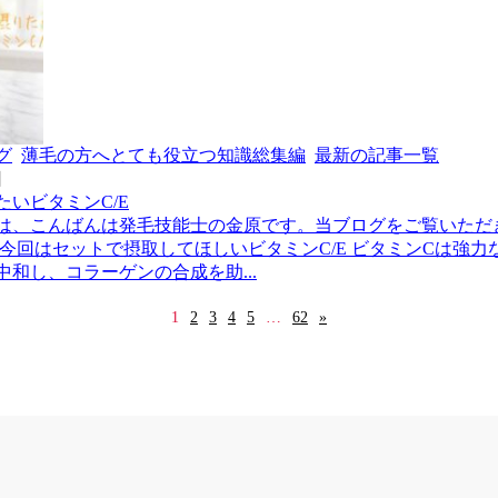
グ
薄毛の方へとても役立つ知識総集編
最新の記事一覧
日
たいビタミンC/E
は、こんばんは発毛技能士の金原です。当ブログをご覧いただ
 今回はセットで摂取してほしいビタミンC/E ビタミンCは強力
中和し、コラーゲンの合成を助...
1
2
3
4
5
…
62
»