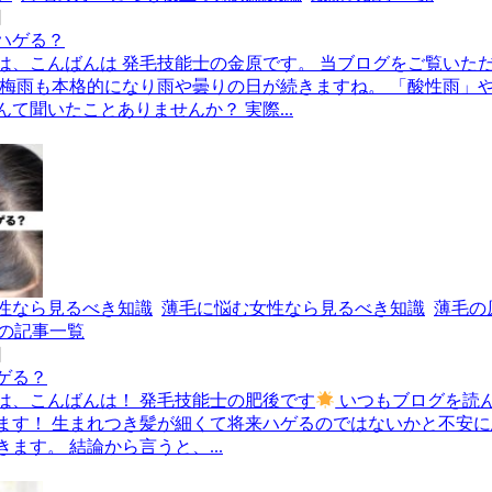
日
ハゲる？
は、こんばんは 発毛技能士の金原です。 当ブログをご覧いた
 梅雨も本格的になり雨や曇りの日が続きますね。 「酸性雨」
て聞いたことありませんか？ 実際...
性なら見るべき知識
薄毛に悩む女性なら見るべき知識
薄毛の
の記事一覧
日
ゲる？
は、こんばんは！ 発毛技能士の肥後です
いつもブログを読
ます！ 生まれつき髪が細くて将来ハゲるのではないかと不安
ます。 結論から言うと、...