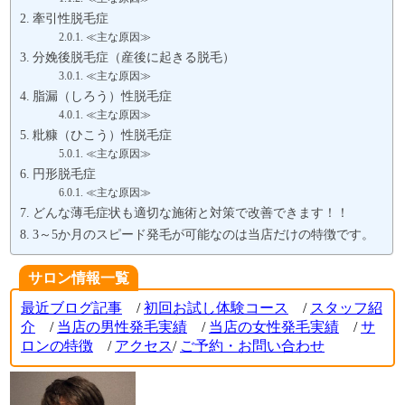
牽引性脱毛症
≪主な原因≫
分娩後脱毛症（産後に起きる脱毛）
≪主な原因≫
脂漏（しろう）性脱毛症
≪主な原因≫
粃糠（ひこう）性脱毛症
≪主な原因≫
円形脱毛症
≪主な原因≫
どんな薄毛症状も適切な施術と対策で改善できます！！
3～5か月のスピード発毛が可能なのは当店だけの特徴です。
サロン情報一覧
最近ブログ記事
/
初回お試し体験コース
/
スタッフ紹
介
/
当店の男性発毛実績
/
当店の女性発毛実績
/
サ
ロンの特徴
/
アクセス
/
ご
予約・お問い合わせ