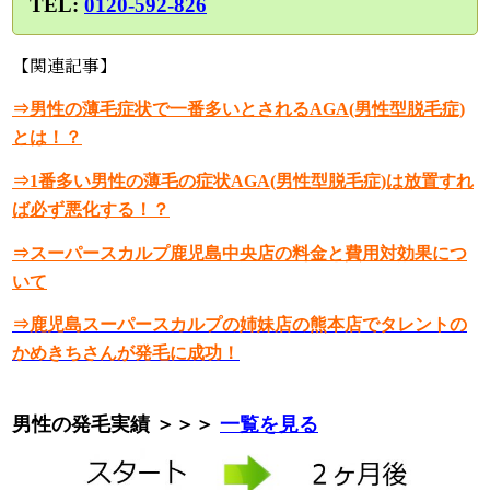
TEL:
0120-592-826
【関連記事】
⇒男性の薄毛症状で一番多いとされるAGA(男性型脱毛症)
とは！？
⇒1番多い男性の薄毛の症状AGA(男性型脱毛症)は放置すれ
ば必ず悪化する！？
⇒スーパースカルプ鹿児島中央店の料金と費用対効果につ
いて
⇒鹿児島スーパースカルプの姉妹店の熊本店でタレントの
かめきちさんが発毛に成功！
男性の発毛実績 ＞＞＞
一覧を見る