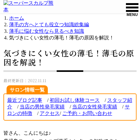
MENU
ホーム
薄毛の方へとても役立つ知識総集編
薄毛に悩む女性なら見るべき知識
気づきにくい女性の薄毛！薄毛の原因を解説！
気づきにくい女性の薄毛！薄毛の原
因を解説！
最終更新日：2022.11.11
サロン情報一覧
最近ブログ記事
/
初回お試し体験コース
/
スタッフ紹
介
/
当店の男性発毛実績
/
当店の女性発毛実績
/
サ
ロンの特徴
/
アクセス
/
ご
予約・お問い合わせ
皆さん、こんにちは♪