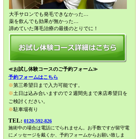
大手サロンでも発毛できなかった…
薬を飲んでも効果が無かった…
諦めていた薄毛治療の最後のとりでに！
≪お試し体験コースのご予約フォーム≫
予約フォームはこちら
※
第三希望日まで入力可能です。
※
土日は込み合いますので２週間先まで来店希望日を
ご検討ください。
※
駐車場有り
TEL:
0120-592-826
施術中の場合は電話にでられません。お手数ですが留守電
にメッセージを戴くか、予約フォームからお願い致しま