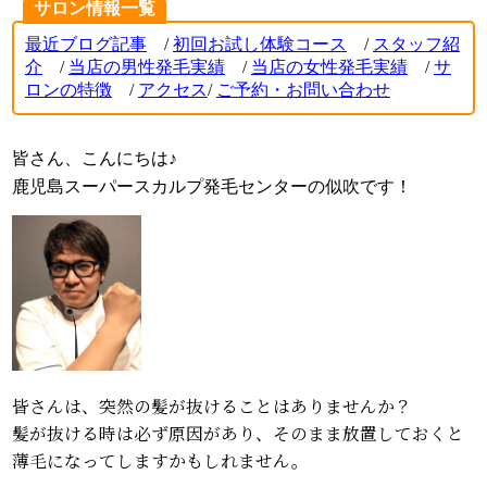
サロン情報一覧
最近ブログ記事
/
初回お試し体験コース
/
スタッフ紹
介
/
当店の男性発毛実績
/
当店の女性発毛実績
/
サ
ロンの特徴
/
アクセス
/
ご
予約・お問い合わせ
皆さん、こんにちは♪
鹿児島スーパースカルプ発毛センターの似吹です！
皆さんは、突然の髪が抜けることはありませんか？
髪が抜ける時は必ず原因があり、そのまま放置しておくと
薄毛になってしますかもしれません。