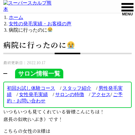
MENU
ホーム
女性の発毛実績・お客様の声
病院に行ったのに
病院に行ったのに
最終更新日：2022.10.17
サロン情報一覧
初回お試し体験コース
/
スタッフ紹介
/
男性発毛実
績
/
女性発毛実績
/
サロンの特徴
/
アクセス
/
ご
予
約・お問い合わせ
いつもいつも見てくれている皆様こんにちは！
店長の似吹(いぶき）です！
こちらの女性のR様は