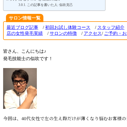
この記事を書いた人: 似吹克己
サロン情報一覧
最近ブログ記事
/
初回お試し体験コース
/
スタッフ紹介
店の女性発毛実績
/
サロンの特徴
/
アクセス
/
ご
予約・お
皆さん、こんにちは♪
発毛技能士の似吹です！
今回は、40代女性で左の生え際だけが薄くなり悩むお客様