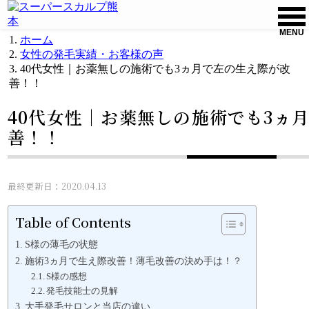
MENU
ホーム
女性の発毛実績・お客様の声
40代女性｜お薬無しの施術でも3ヵ月で左の生え際が改
善！！
40代女性｜お薬無しの施術でも3ヵ
善！！
最終更新日：2020.04.13
Table of Contents
S様の薄毛の状態
施術3ヵ月で生え際改善！薄毛改善の決め手は！？
S様の感想
発毛技能士の見解
大手発毛サロンと当店の違い