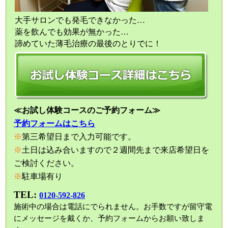
大手サロンでも発毛できなかった…
薬を飲んでも効果が無かった…
諦めていた薄毛治療の最後のとりでに！
≪お試し体験コースのご予約フォーム≫
予約フォームはこちら
※
第三希望日まで入力可能です。
※
土日は込み合いますので２週間先まで来店希望日を
ご検討ください。
※
駐車場有り
TEL:
0120-592-826
施術中の場合は電話にでられません。お手数ですが留守電
にメッセージを戴くか、予約フォームからお願い致しま