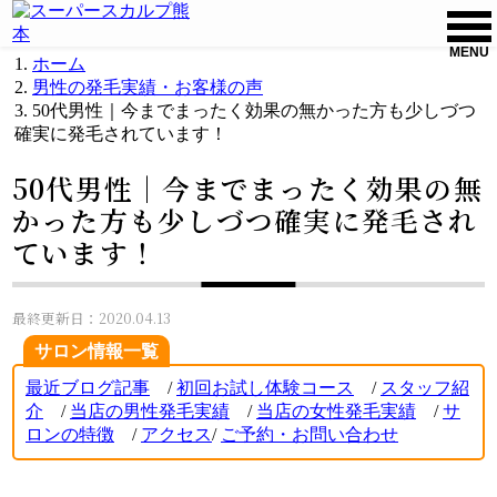
MENU
ホーム
男性の発毛実績・お客様の声
50代男性｜今までまったく効果の無かった方も少しづつ
確実に発毛されています！
50代男性｜今までまったく効果の無
かった方も少しづつ確実に発毛され
ています！
最終更新日：2020.04.13
サロン情報一覧
最近ブログ記事
/
初回お試し体験コース
/
スタッフ紹
介
/
当店の男性発毛実績
/
当店の女性発毛実績
/
サ
ロンの特徴
/
アクセス
/
ご
予約・お問い合わせ