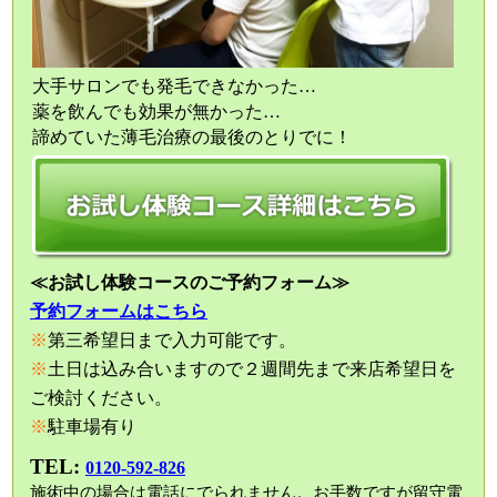
大手サロンでも発毛できなかった…
薬を飲んでも効果が無かった…
諦めていた薄毛治療の最後のとりでに！
≪お試し体験コースのご予約フォーム≫
予約フォームはこちら
※
第三希望日まで入力可能です。
※
土日は込み合いますので２週間先まで来店希望日を
ご検討ください。
※
駐車場有り
TEL:
0120-592-826
施術中の場合は電話にでられません。お手数ですが留守電