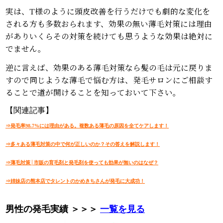
実は、T様のように頭皮改善を行うだけでも劇的な変化を
される方も多数おられます、効果の無い薄毛対策には理由
がありいくらその対策を続けても思うような効果は絶対に
でません。
逆に言えば、効果のある薄毛対策なら髪の毛は元に戻りま
すので同じような薄毛で悩む方は、発毛サロンにご相談す
ることで道が開けることを知っておいて下さい。
【関連記事】
⇒発毛率98.7%には理由がある。複数ある薄毛の原因を全てケアします！
⇒多々ある薄毛対策の中で何が正しいのか？その答えを解説します！
⇒薄毛対策│市販の育毛剤と発毛剤を使っても効果が無いのはなぜ？
⇒姉妹店の熊本店でタレントのかめきちさんが発毛に大成功！
男性の発毛実績 ＞＞＞
一覧を見る