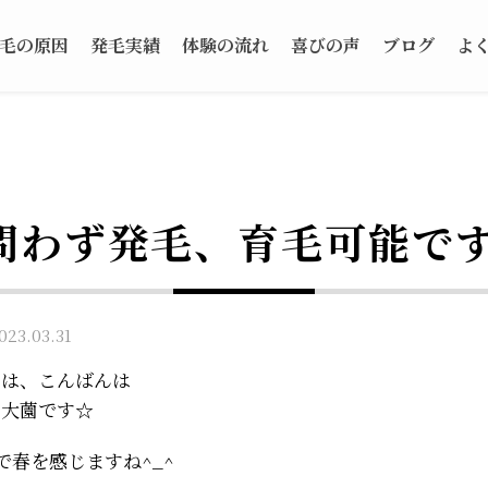
毛の原因
発毛実績
体験の流れ
喜びの声
ブログ
よ
問わず発毛、育毛可能で
3.03.31
ちは、こんばんは
の大薗です☆
で春を感じますね^_^