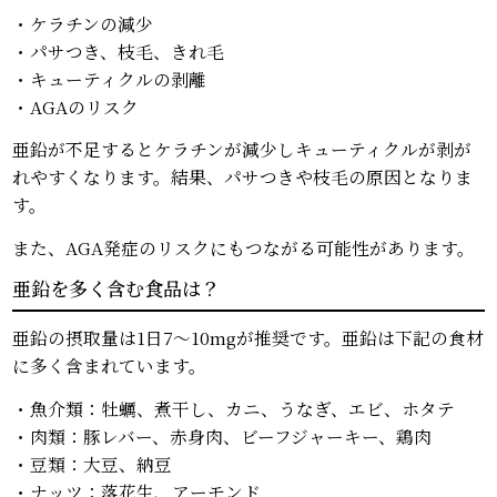
・ケラチンの減少
・パサつき、枝毛、きれ毛
・キューティクルの剥離
・AGAのリスク
亜鉛が不足するとケラチンが減少しキューティクルが剥が
れやすくなります。結果、パサつきや枝毛の原因となりま
す。
また、AGA発症のリスクにもつながる可能性があります。
亜鉛を多く含む食品は？
亜鉛の摂取量は1日7～10mgが推奨です。亜鉛は下記の食材
に多く含まれています。
・魚介類：牡蠣、煮干し、カニ、うなぎ、エビ、ホタテ
・肉類：豚レバー、赤身肉、ビーフジャーキー、鶏肉
・豆類：大豆、納豆
・ナッツ：落花生、アーモンド