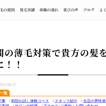
毛の原因
発毛実績
体験の流れ
喜びの声
ブログ
よ
間の薄毛対策で貴方の髪
に！！
2.06.17
一覧
記事
/
初回お試し体験コース
/
スタッフ紹介
/
当店の男性発
毛実績
/
サロンの特徴
/
アクセス
/
ご
予約・お問い合わせ