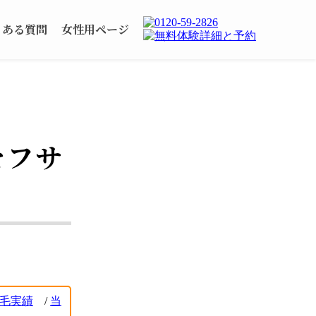
くある質問
女性用ページ
をフサ
毛実績
/
当