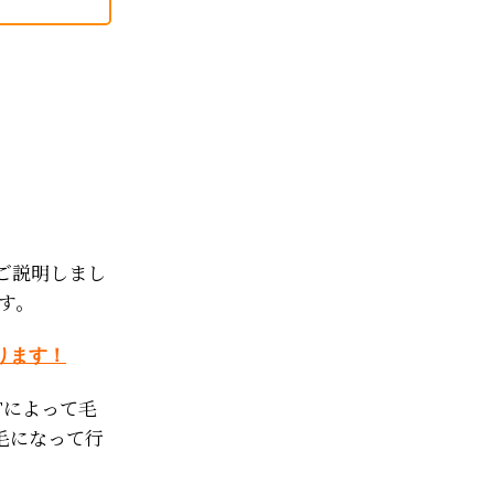
ご説明しまし
す。
ります！
Tによって毛
毛になって行