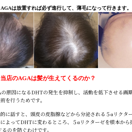
AGAは放置すれば必ず進行して、薄毛になって行きます。
？
当店のAGAは髪が生えてくるのか？
Aの原因になるDHTの発生を抑制し、活動を低下させる画
施術を行うためです。
的に話すと、頭皮の皮脂腺などから分泌される５αリクタ
によってDHTに変わるところ、５αリクターゼを根本から
するのを防ぐわけです。