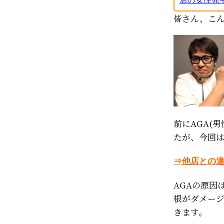
皆さん、こ
前にAGA(
たが、今回は
⇒他店との違
AGAの原因
根がダメー
きます。