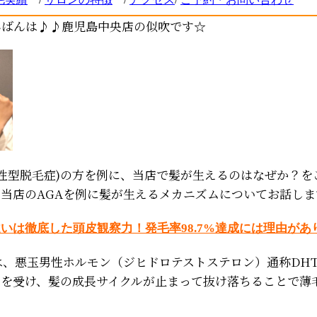
んばんは♪♪鹿児島中央店の似吹です☆
男性型脱毛症)の方を例に、当店で髪が生えるのはなぜか？を
当店のAGAを例に髪が生えるメカニズムについてお話しま
いは徹底した頭皮観察力！発毛率98.7%達成には理由があ
は、悪玉男性ホルモン（ジヒドロテストステロン）通称DH
ジを受け、髪の成長サイクルが止まって抜け落ちることで薄