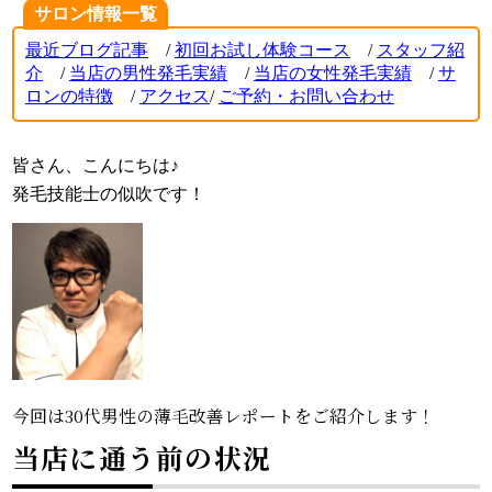
サロン情報一覧
最近ブログ記事
/
初回お試し体験コース
/
スタッフ紹
介
/
当店の男性発毛実績
/
当店の女性発毛実績
/
サ
ロンの特徴
/
アクセス
/
ご
予約・お問い合わせ
皆さん、こんにちは♪
発毛技能士の似吹です！
今回は30代男性の薄毛改善レポートをご紹介します！
当店に通う前の状況