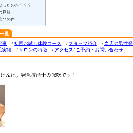
なったのか？？？
の見解
喜びの声
一覧
記事
/
初回お試し体験コース
/
スタッフ紹介
/
当店の男性発
毛実績
/
サロンの特徴
/
アクセス
/
ご
予約・お問い合わせ
んばんは。発毛技能士の似吹です！