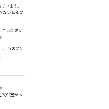
出ています。
らない状態に
しても効果が
す。
、、当店に6
！
す。
毛穴が塞がっ