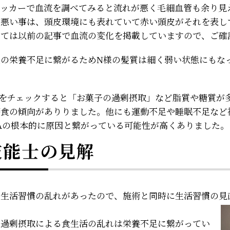
ェッカーで血流を調べてみると流れが悪く毛細血管も余り見
が悪い事は、頭皮環境にも表れていて赤い頭皮がそれを表し
しては以前の記事で血流の変化を掲載していますので、ご確
髪の栄養不足に繋がるためN様の髪質は細く弱い状態にもな
慣をチェックすると「お菓子の過剰摂取」など脂質や糖質が
偏食の傾向がありりました。他にも運動不足や睡眠不足など
Aの根本的に原因と繋がっている可能性が高くありました。
技能士の見解
に生活習慣の乱れがあったので、施術と同時に生活習慣の見
の過剰摂取による食生活の乱れは栄養不足に繋がってい