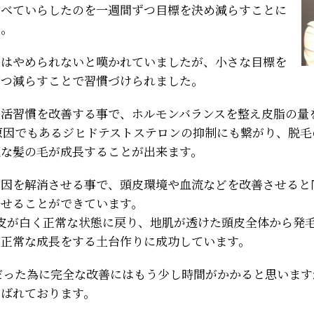
食べていらしたのを一週間ずつ目標を決め減らすことに
た。
子はやめられないと嘆かれていましたが、小さな目標を
づつ減らすことで習慣づけられました。
生活習慣を改善する事で、ホルモンバランスを整え皮脂の量
原因でもあるジヒドテストステロンの抑制にも繋がり、脱毛
気な髪の毛が成長することが出来ます。
原因を解消させる事で、頭皮環境や血流などを改善させると
させることができています。
皮が白く正常な状態に戻り、地肌が透けた頭皮全体から発
が正常な成長をする土台作りに成功しています。
だった為に完全な改善にはもう少し時間がかかると思います
喜ばれております。