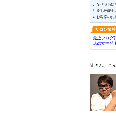
なぜ薄毛に
発毛技能士
お客様のお
サロン情報
最近ブログ
店の女性発
皆さん、こ