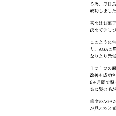
る為、毎日
成功しまし
初めはお菓
決めて少し
このように
り、AGAの
なりより元
１つ１つの
改善も成功
6ヵ月間で頭
為に髪の毛
重度のAGA
が見えたと