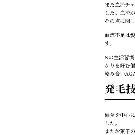
また血流チ
した。血流
その点に関
血流不足は
す。
Nの生活習
かりを好む
絡み合いAG
発毛
偏食を中心
した。
またお菓子