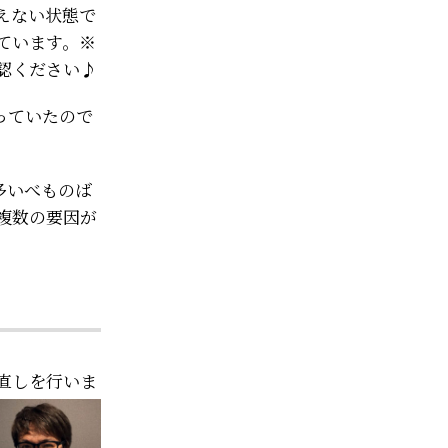
えない状態で
ています。※
認ください♪
っていたので
多いべものば
複数の要因が
直しを行いま