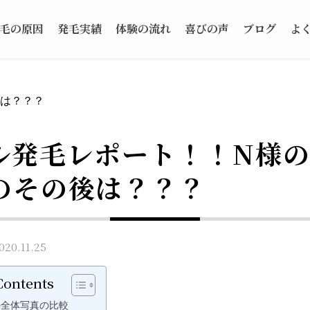
毛の原因
発毛実績
体験の流れ
喜びの声
ブログ
よ
後は？？？
ル発毛レポート！！N様の
のその後は？？？
0.11.25
Contents
の全体写真の比較