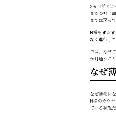
3ヵ月前と比
またつむじ
までは戻っ
N様もまだ
なく進行し
では、なぜご
か月通うこ
なぜ
なぜ薄毛に
N様のカウ
ている状態