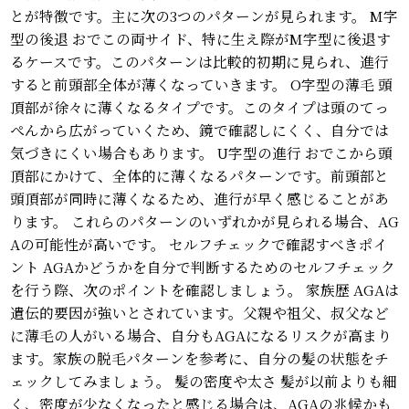
とが特徴です。主に次の3つのパターンが見られます。 M字
型の後退 おでこの両サイド、特に生え際がM字型に後退す
るケースです。このパターンは比較的初期に見られ、進行
すると前頭部全体が薄くなっていきます。 O字型の薄毛 頭
頂部が徐々に薄くなるタイプです。このタイプは頭のてっ
ぺんから広がっていくため、鏡で確認しにくく、自分では
気づきにくい場合もあります。 U字型の進行 おでこから頭
頂部にかけて、全体的に薄くなるパターンです。前頭部と
頭頂部が同時に薄くなるため、進行が早く感じることがあ
ります。 これらのパターンのいずれかが見られる場合、AG
Aの可能性が高いです。 セルフチェックで確認すべきポイ
ント AGAかどうかを自分で判断するためのセルフチェック
を行う際、次のポイントを確認しましょう。 家族歴 AGAは
遺伝的要因が強いとされています。父親や祖父、叔父など
に薄毛の人がいる場合、自分もAGAになるリスクが高まり
ます。家族の脱毛パターンを参考に、自分の髪の状態をチ
ェックしてみましょう。 髪の密度や太さ 髪が以前よりも細
く、密度が少なくなったと感じる場合は、AGAの兆候かも