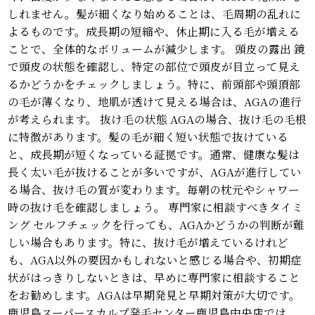
しれません。髪が細くなり始めることは、毛周期の乱れに
よるものです。成長期の短縮や、休止期に入る毛が増える
ことで、全体的なボリュームが減少します。 頭皮の露出 鏡
で頭皮の状態を確認し、特定の部位で頭皮が目立って見え
るかどうかをチェックしましょう。特に、前頭部や頭頂部
の毛が薄くなり、地肌が透けて見える場合は、AGAの進行
が考えられます。 抜け毛の状態 AGAの場合、抜け毛の毛根
に特徴があります。髪の毛が細く短い状態で抜けている
と、成長期が短くなっている証拠です。通常、健康な髪は
長く太い毛が抜けることが多いですが、AGAが進行してい
る場合、抜け毛の質が変わります。毎朝の枕元やシャワー
時の抜け毛を確認しましょう。 専門家に相談すべきタイミ
ング セルフチェックを行っても、AGAかどうかの判断が難
しい場合もあります。特に、抜け毛が増えているけれど
も、AGA以外の要因かもしれないと感じる場合や、初期症
状がはっきりしないときは、早めに専門家に相談すること
をお勧めします。AGAは早期発見と早期対策が大切です。
鹿児島スーパースカルプ発毛センター鹿児島中央店では、