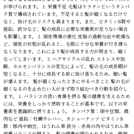
が挙げられます。 1. 栄養不足 毛髪はケラチンというタンパ
ク質で構成されています。不足すると髪が細くなるだけで
なく、抜け毛のリスクも高まります。また、ビタミンB群や
亜鉛、鉄分など、髪の成長に必要な栄養素が足りない場合
も影響します。 2. 頭皮環境の悪化 皮脂の過剰分泌や乾燥な
ど、頭皮の状態が乱れると、毛根に十分な栄養が行き渡ら
なくなります。これにより髪が成長する力が弱まり、細く
なってしまいます。 3. ヘアサイクルの乱れ ストレスや加
齢、ホルモンバランスの変化によって、髪の毛の成長期が
短くなると、十分に成長する前に抜け落ちるため、細い髪
が増えます。 髪が細くなったときにやるべきこと 髪の毛が
細くなるのを止めたい人がまず取り組むべき行動を紹介し
ます。 1. バランスの良い食事を摂る 髪の健康を支えるため
には、栄養をしっかり摂取することが基本です。以下の栄
養素を意識的に摂りましょう。 タンパク質：卵や豆類、鶏
肉など 亜鉛：牡蠣やレバー、カシューナッツ ビタミンB
群：豚肉や納豆、ほうれん草 鉄分：赤身の肉やほうれん草
栄養バランスが偏ると、髪の健康が損なわれるため、極端