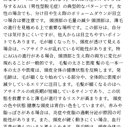
与するAGA（男性型脱毛症）の典型的なパターンです。女
性の場合でも、分け目や生え際のボリュームダウンが目立
つ場合は要注意です。 頭頂部の毛量の減少 頭頂部は、薄毛
の進行を見極める上で重要な場所です。この部分は、自分
では気付きにくいですが、他人からは目立ちやすいポイン
トでもあります。毛が細くなったり、頭皮が透けて見える
場合は、ヘアサイクルが乱れている可能性があります。特
にAGAの進行がある場合、頭頂部と生え際の両方に変化が
現れることが一般的です。 毛髪の太さと密度 髪の毛一本一
本の太さや密度は、頭皮全体の健康状態を反映します。発
毛師は、毛が細くなり始めている部分や、全体的に密度が
減少しているエリアに注目します。毛髪が細くなるのはヘ
アサイクルの成長期が短縮しているサインであり、この状
態を放置すると薄毛が進行するリスクが高まります。 頭皮
の色や状態 健康な頭皮は青白い色をしていますが、赤みや
脂っぽさがある場合は、炎症や皮脂の過剰分泌が原因の可
能性があります。また、頭皮が硬く動きにくい場合、血行
不良が進んでいると考えられます。発毛師は、頭皮全体の