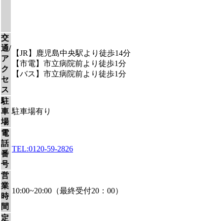
交
通/
【JR】鹿児島中央駅より徒歩14分
ア
【市電】市立病院前より徒歩1分
ク
【バス】市立病院前より徒歩1分
セ
ス
駐
車
駐車場有り
場
電
話
TEL:0120-59-2826
番
号
営
業
10
:00~20:00（最終受付20：00）
時
間
定